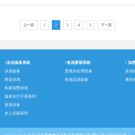
上一页
1
2
3
4
5
下一页
>泳池温泉系统
>鱼池景观系统
> 加
泳池设备
景观水处理设备
泳池
商业泳池
鱼池过滤设备
淋浴
私家别墅泳池
温泉水疗汗蒸系列
造浪设备
水上乐园系列